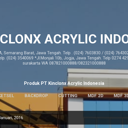
Langsung ke konten utama
NCLONX ACRYLIC IND
A, Semarang Barat, Jawa Tengah. Telp . (024) 7603830 / (024) 76430
. (024) 3540069 *Jl.Monjali 10b, Jogja, Jawa Tengah. Telp 0274 42
surakarta WA 087821000888/082321000888
Produk PT Kinclonx Acrylic Indonesia
KETSEL
BACKDROP
CUTTING
MDF 2D
MDF 3
anuari, 2016