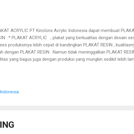
KAT ACRYLIC PT Kinclonx Acrylic Indonesia dapat membuat PLA
IN . * PLAKAT ACRYLIC , plakat yang berkualitas dengan desain se
ses produksinya lebih cepat di bandingkan PLAKAT RESIN , kualitasny
ah dengan PLAKAT RESIN . Namun tidak meninggalkan PLAKAT RESIN
litas yang bagus juga dengan produksi yang mungkin sedikit lebih l
YLIC . Masalah harga Anda tidak perlu kawatir karna kami PT. Kinclo
jamin dengan harga murah dan barang yang berkualitas baik :)
 Indonesia
ING