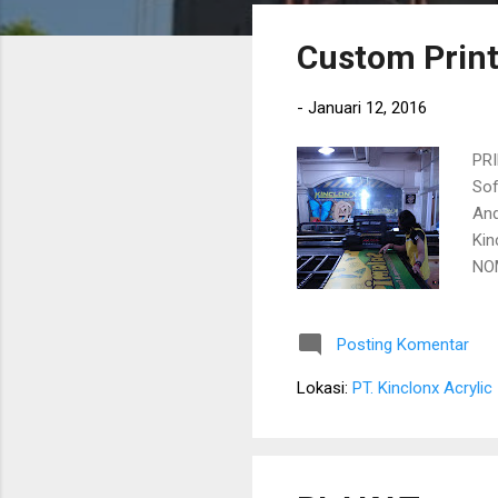
s
Custom Print
t
i
-
Januari 12, 2016
n
g
PRI
a
Sof
n
And
Kin
NO
Posting Komentar
Lokasi:
PT. Kinclonx Acrylic