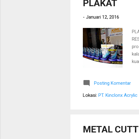
PLAKAT
-
Januari 12, 2016
PLA
RES
pro
kal
kua
ACR
ter
Posting Komentar
Lokasi:
PT. Kinclonx Acrylic
METAL CUTT