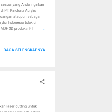
esuai yang Anda inginkan
di PT. Kinclonx Acrylic
g ruangan ataupun sebagai
ylic Indonesia tidak di
 MDF 3D produksi PT
i backdrop untuk dala
keinginan Anda. CUTTING
BACA SELENGKAPNYA
an laser cutting untuk