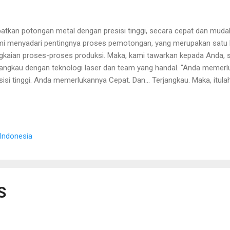
atkan potongan metal dengan presisi tinggi, secara cepat dan mud
i menyadari pentingnya proses pemotongan, yang merupakan satu l
gkaian proses-proses produksi. Maka, kami tawarkan kepada Anda, s
jangkau dengan teknologi laser dan team yang handal. “Anda meme
sisi tinggi. Anda memerlukannya Cepat. Dan… Terjangkau. Maka, itula
CLONX ACRYLIC.” Proses yang Sederhana Bahan Metal Apa Saja Ap
ungkinan besar kami bisa memotongnya, termasuk bahan-bahan pant
minium, tembaga, kuningan, stainless, plat besi. Pada mesin laser k
pantulan tinggi tersebut beresiko merusak laser. Namun untuk kami, 
 Indonesia
alah walau ketebalan maksimum terbatas di ketebalan 5mm untuk 
ingan. Kinclon'x Acrylic Jln. Pusponjolo Sel...
S