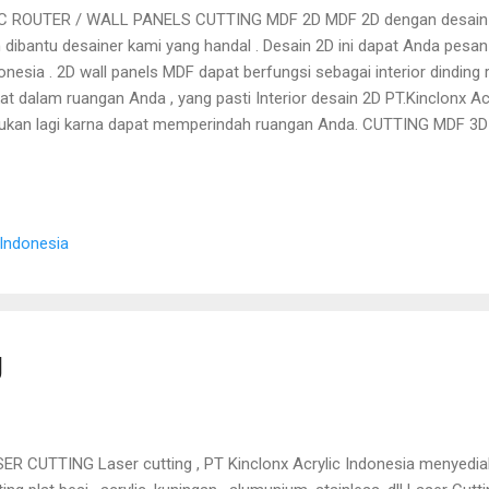
 ROUTER / WALL PANELS CUTTING MDF 2D MDF 2D dengan desain s
 dibantu desainer kami yang handal . Desain 2D ini dapat Anda pesan 
onesia . 2D wall panels MDF dapat berfungsi sebagai interior dindin
at dalam ruangan Anda , yang pasti Interior desain 2D PT.Kinclonx Acr
ukan lagi karna dapat memperindah ruangan Anda. CUTTING MDF 3D
clonx Acrylic Indonesia dapat mempercantik ruangan Anda . Bahan in
ngan (indoor) Dengan lembaran 120x240 / dengan lembaran sesuai 
F LOGO
 Indonesia
g
ER CUTTING Laser cutting , PT Kinclonx Acrylic Indonesia menyediak