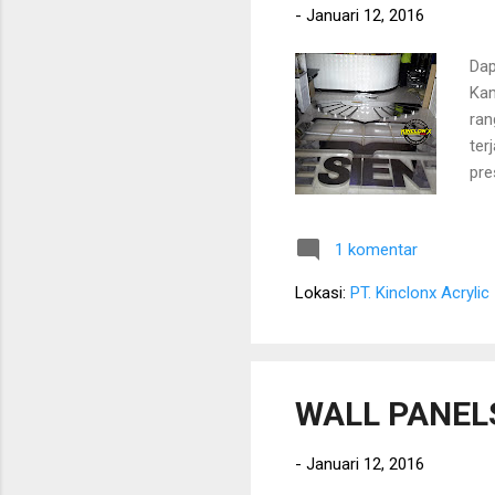
-
Januari 12, 2016
Dap
Kam
ran
ter
pre
KIN
kem
1 komentar
Alu
ber
Lokasi:
PT. Kinclonx Acrylic
mas
kun
WALL PANEL
-
Januari 12, 2016