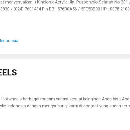
at menyesuaikan :) Kinclon'x Acrylic Jln. Pusponjolo Selatan No 301
3830 / (024) 7601434 Pin BB : 576B0A56 / 5FE5BB00 HP : 0878 210
il :
kinclonxacrylic@gmail.com
Website : www.distributoracrylic.com
 Indonesia
EELS
 Hotwheels berbagai macam variasi sesuai keinginan Anda bisa Anda
ylic Indonesia dengan menghubungi kami di contact yang sudah tertera