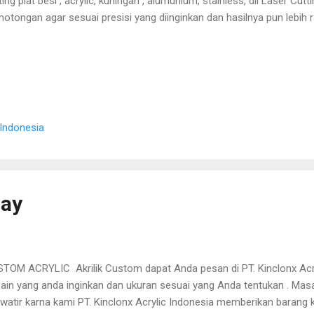
ting plat besi , acrylic, kuningan , alumunium, stainless, dll Laser 
otongan agar sesuai presisi yang diinginkan dan hasilnya pun lebih ra
 Indonesia
lay
TOM ACRYLIC Akrilik Custom dapat Anda pesan di PT. Kinclonx Acry
ain yang anda inginkan dan ukuran sesuai yang Anda tentukan . Masa
watir karna kami PT. Kinclonx Acrylic Indonesia memberikan barang ku