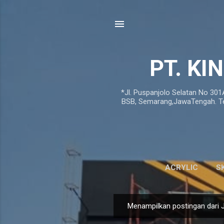
PT. KI
*Jl. Puspanjolo Selatan No 301
BSB, Semarang,JawaTengah. Telp
ACRYLIC
S
Menampilkan postingan dari J
P
o