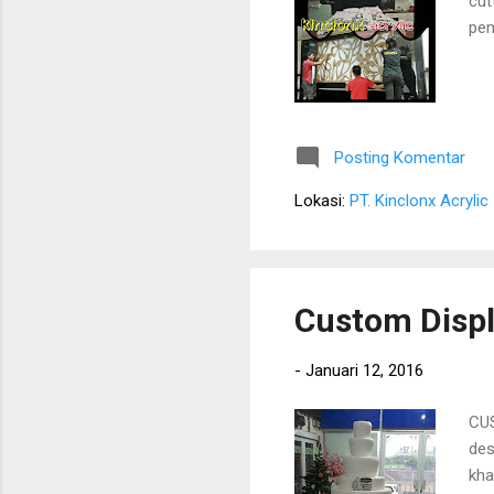
cut
pem
Posting Komentar
Lokasi:
PT. Kinclonx Acrylic
Custom Disp
-
Januari 12, 2016
CUS
des
kha