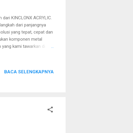
ah dari KINCLONX ACRYLIC.
angkah dari panjangnya
olusi yang tepat, cepat dan
rlukan komponen metal
h yang kami tawarkan di
apun bahan Anda,
ulan tinggi seperti
onvensional, bahan-bahan
BACA SELENGKAPNYA
sama sekali tidak menjadi
aluminium, tembaga dan