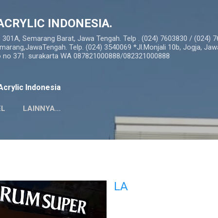
Langsung ke konten utama
ACRYLIC INDONESIA.
o 301A, Semarang Barat, Jawa Tengah. Telp . (024) 7603830 / (024) 
marang,JawaTengah. Telp. (024) 3540069 *Jl.Monjali 10b, Jogja, Jaw
so no 371. surakarta WA 087821000888/082321000888
crylic Indonesia
EL
LAINNYA…
LA