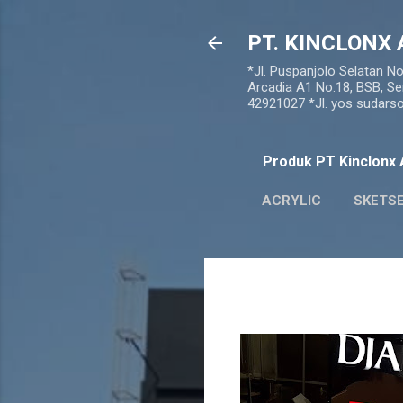
PT. KINCLONX 
*Jl. Puspanjolo Selatan N
Arcadia A1 No.18, BSB, Se
42921027 *Jl. yos sudar
Produk PT Kinclonx A
ACRYLIC
SKETS