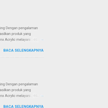
tting Dengan pengalaman
asilkan produk yang
nx Acrylic melayani : -Huruf
Totem -Sekat meja -Aquarium
BACA SELENGKAPNYA
) ruangan -Jasa Potong Metal
 MDF, Whiteboard, dll) -DLL
ga Kompetitif -Custom
h -Dikerjakan oleh tenaga
Alamat ...
tting Dengan pengalaman
asilkan produk yang
nx Acrylic melayani : -Huruf
Totem -Sekat meja -Aquarium
BACA SELENGKAPNYA
) ruangan -Jasa Potong Metal