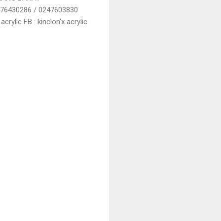
2476430286 / 0247603830
 acrylic
FB : kinclon’x acrylic