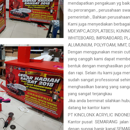
mendapatkan pengakuan yg baik 
itu perorangan , perusahaan swa
pemerintah , Bahkan perusahaan
Kami juga menyediakan berbagai 
MDF,WPC,ACP,PLATBESI, KUNIN
WHITEBOARD, IMPRABOARD, PL
ALUMUNIUM, POLYFOAM, MMT, 
Dengan menggunakan mesin cutti
yang canggih kami dapat memb
bentuk dengan menghasilkan pot
dan rapi. Selain itu kami juga m
sudah sangat professional sehi
menghasilkan barang yang sanga
yang sangat terjangkau
Jika anda berminat silahkan hub
datang ke kantor kami
PT KINCLONX ACRYLIC INDONE
Kantor pusat SEMARANG jalan
depan sungai banjir kanal SE