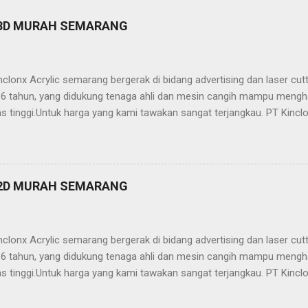
 3D MURAH SEMARANG
clonx Acrylic semarang bergerak di bidang advertising dan laser cu
ri 6 tahun, yang didukung tenaga ahli dan mesin cangih mampu mengh
as tinggi.Untuk harga yang kami tawakan sangat terjangkau. PT Kinclo
crylic,stainless,galvalum,kuningan) -Neon Box -Neon Sign -Plakat -
ailling Tangga/Balkon -Kanopi -Wallpanel 2D dan 3D -Partisi (sekat
, stainless, tembaga, baja, ACP, dll) -Jasa Potong Non Metal (Acrylic,
 Kinclonx Acrylic : -Pelayanan Prima -Hasil Produk Berkualitas -Har
 2D MURAH SEMARANG
 laser cutting / grafir -Pengerjaan On Time -Proses Pemesanan Muda
n yg professional Info lebih lanjut hubungi: Kantor Semarang 1. 
clonx Acrylic semarang bergerak di bidang advertising dan laser cu
ri 6 tahun, yang didukung tenaga ahli dan mesin cangih mampu mengh
as tinggi.Untuk harga yang kami tawakan sangat terjangkau. PT Kinclo
crylic,stainless,galvalum,kuningan) -Neon Box -Neon Sign -Plakat -
ailling Tangga/Balkon -Kanopi -Wallpanel 2D dan 3D -Partisi (sekat