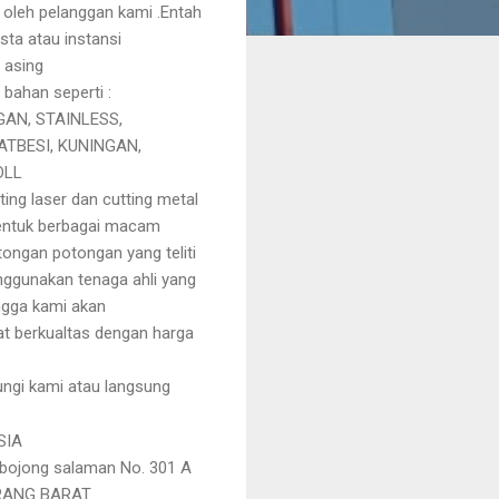
oleh pelanggan kami .Entah
sta atau instansi
 asing
bahan seperti :
GAN, STAINLESS,
ATBESI, KUNINGAN,
DLL
ng laser dan cutting metal
entuk berbagai macam
ongan potongan yang teliti
enggunakan tenaga ahli yang
ngga kami akan
t berkualtas dengan harga
ungi kami atau langsung
SIA
bojong salaman
No. 301 A
MARANG BARAT