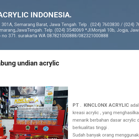
Langsung ke konten utama
ACRYLIC INDONESIA.
o 301A, Semarang Barat, Jawa Tengah. Telp . (024) 7603830 / (024) 
marang,JawaTengah. Telp. (024) 3540069 *Jl.Monjali 10b, Jogja, Jaw
so no 371. surakarta WA 087821000888/082321000888
bung undian acrylic
PT . KINCLONX ACRYLIC
adal
kreasi acrylic , yang menghasilk
menarik berbahan dasar acrylic 
berkualitas tinggi .
Sudah banyak orang menggunaka