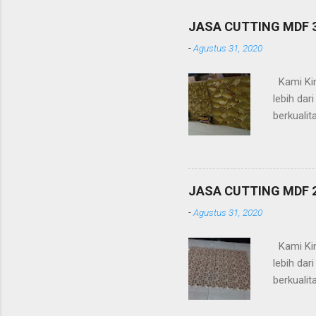
JASA CUTTING MDF
-
Agustus 31, 2020
Kami Kin
lebih da
berkualit
timbul (a
-Pagar -R
(platbesi
Kelebihan
JASA CUTTING MDF
design /
-
Agustus 31, 2020
dan mesi
Kami Kin
lebih da
berkualit
timbul (a
-Pagar -R