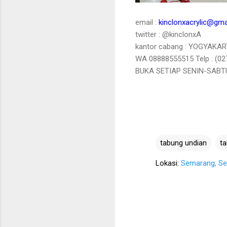
email :
kinclonxacrylic@gma
twitter : @kinclonxA
kantor cabang : YOGYAKART
WA 08888555515 Telp : (02
BUKA SETIAP SENIN-SABTU 
tabung undian
ta
Lokasi:
Semarang, Sem
K
o
m