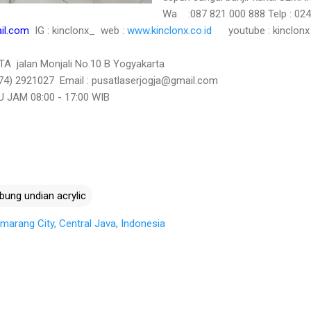
Wa :087 821 000 888
Telp : 0
il.com
IG : kinclonx_ web :
www.kinclonx.co.id
youtube :
kinclonx
A jalan Monjali No.10 B Yogyakarta
74) 2921
02
7
Email :
pusatlaserjogja@gmail.com
JAM 08:00 - 17:00 WIB
bung undian acrylic
arang City, Central Java, Indonesia