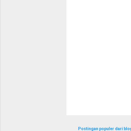
e
n
t
a
r
Postingan populer dari blog