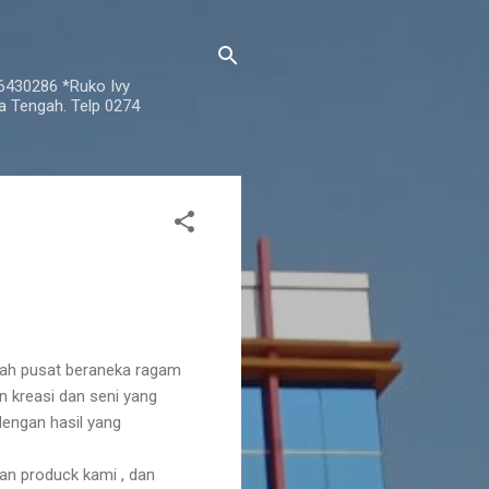
76430286 *Ruko Ivy
a Tengah. Telp 0274
ah pusat beraneka ragam
an kreasi dan seni yang
dengan hasil yang
n produck kami , dan