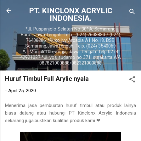
Langsung ke konten utama
PT. KINCLONX ACRYLIC
INDONESIA.
*Jl. Puspanjolo Selatan No 301A, Semarang
Barat, Jawa Tengah. Telp . (024) 7603830 / (024)
76430286 *Ruko Ivy Arcadia A1 No.18, BSB,
Semarang,JawaTengah. Telp. (024) 3540069
*Jl.Monjali 10b, Jogja, Jawa Tengah. Telp 0274
42921027 *Jl. yos sudarso no 371. surakarta WA
087821000888/082321000888
Huruf Timbul Full Arylic nyala
-
April 25, 2020
Menerima jasa pembuatan huruf timbul atau produk lainya
biasa datang atau hubungi PT Kinclonx Acrylic Indonesia
sekarang juga,buktikan kualitas produk kami
❤