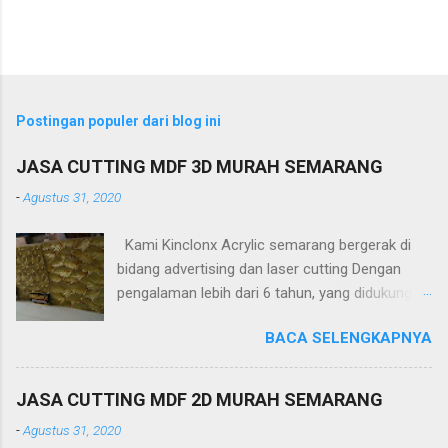
Postingan populer dari blog ini
JASA CUTTING MDF 3D MURAH SEMARANG
-
Agustus 31, 2020
Kami Kinclonx Acrylic semarang bergerak di
bidang advertising dan laser cutting Dengan
pengalaman lebih dari 6 tahun, yang didukung
tenaga ahli dan mesin cangih mampu
BACA SELENGKAPNYA
menghasilkan produk yang berkualitas
tinggi.Untuk harga yang kami tawakan sangat
terjangkau. PT Kinclonx Acrylic melayani : -
JASA CUTTING MDF 2D MURAH SEMARANG
Huruf timbul
-
Agustus 31, 2020
(acrylic,stainless,galvalum,kuningan) -Neon Box