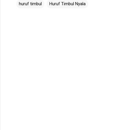
huruf timbul
Huruf Timbul Nyala
K
o
m
e
n
t
a
r