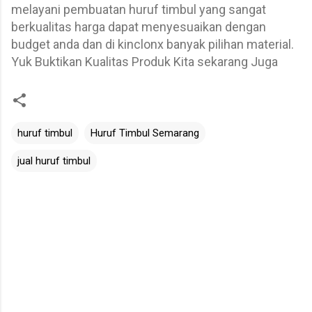
melayani pembuatan huruf timbul yang sangat
berkualitas harga dapat menyesuaikan dengan
budget anda dan di kinclonx banyak pilihan material.
Yuk Buktikan Kualitas Produk Kita sekarang Juga
huruf timbul
Huruf Timbul Semarang
jual huruf timbul
K
o
m
e
n
t