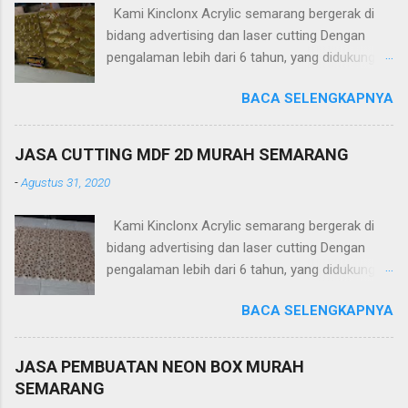
Kami Kinclonx Acrylic semarang bergerak di
bidang advertising dan laser cutting Dengan
pengalaman lebih dari 6 tahun, yang didukung
tenaga ahli dan mesin cangih mampu
BACA SELENGKAPNYA
menghasilkan produk yang berkualitas
tinggi.Untuk harga yang kami tawakan sangat
terjangkau. PT Kinclonx Acrylic melayani : -
JASA CUTTING MDF 2D MURAH SEMARANG
Huruf timbul
-
Agustus 31, 2020
(acrylic,stainless,galvalum,kuningan) -Neon Box
-Neon Sign -Plakat -Totem -Sekat meja -
Kami Kinclonx Acrylic semarang bergerak di
Aquarium -Pagar -Railling Tangga/Balkon -
bidang advertising dan laser cutting Dengan
Kanopi -Wallpanel 2D dan 3D -Partisi (sekat)
pengalaman lebih dari 6 tahun, yang didukung
ruangan -Jasa Potong Metal (platbesi,
tenaga ahli dan mesin cangih mampu
stainless, tembaga, baja, ACP, dll) -Jasa Potong
BACA SELENGKAPNYA
menghasilkan produk yang berkualitas
Non Metal (Acrylic, MDF, Whiteboard, dll) -DLL
tinggi.Untuk harga yang kami tawakan sangat
Kelebihan Kinclonx Acrylic : -Pelayanan Prima -
terjangkau. PT Kinclonx Acrylic melayani : -
Hasil Produk Berkualitas -Harga Kompetitif -
JASA PEMBUATAN NEON BOX MURAH
Huruf timbul
Custom design / laser cutting / grafir -
SEMARANG
(acrylic,stainless,galvalum,kuningan) -Neon Box
Pengerjaan On Time -Proses Pemesanan