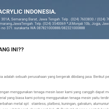
Langsung ke konten utama
ACRYLIC INDONESIA.
o 301A, Semarang Barat, Jawa Tengah. Telp . (024) 7603830 / (024) 
marang,JawaTengah. Telp. (024) 3540069 *Jl.Monjali 10b, Jogja, Jaw
so no 371. surakarta WA 087821000888/082321000888
ANG INI??
ia adalah sebuah perusahaan yang bergerak dibidang jasa. Berikut pe
 dengan menggunakan tenaga mesin laser kami yang canggih dapat m
terial yang biasa kami potong menggunakan tenaga mesin yaitu terdiri
erbahan metal spt : stainless, platbesi, kuningan, galvalum, alumun