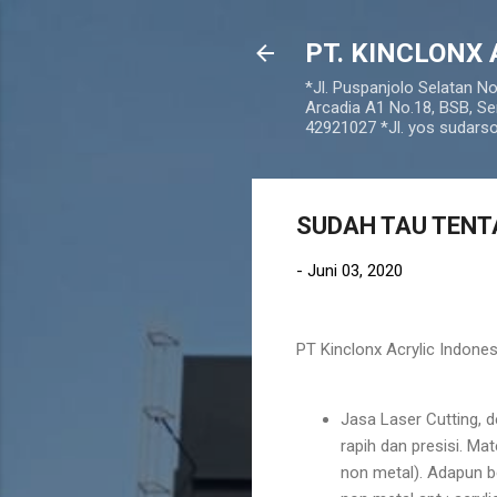
PT. KINCLONX 
*Jl. Puspanjolo Selatan N
Arcadia A1 No.18, BSB, Se
42921027 *Jl. yos sudar
SUDAH TAU TENT
-
Juni 03, 2020
PT Kinclonx Acrylic Indones
Jasa Laser Cutting,
rapih dan presisi. Ma
non metal). Adapun b