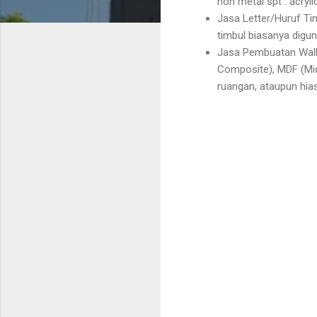
non metal spt : acryli
Jasa Letter/Huruf Tim
timbul biasanya digu
Jasa Pembuatan Wall
Composite), MDF (Mid
ruangan, ataupun hia