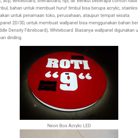
c, acp, whiteboard, sheraboard, hpl, dll. Berikut beberapa contoh hasil
bul, bahan untuk membuat huruf timbul bisa berupa acrylic, stainles
nakan untuk penamaan toko, perusahaan, ataupun tempat wisata.
panel 2D/3D, untuk membuat wallpanel bisa menggunakan bahan be
dle Density Fibreboard), Whiteboard. Biasanya wallpanel digunakan
san dinding.
Neon Box Acrylic LED