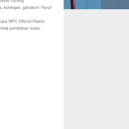
 laser cutting
s, kuningan, galvalum. Huruf
rupa WPC (Wood Plastic
 untuk pembatas suatu