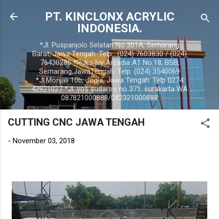
Langsung ke konten utama
PT. KINCLONX ACRYLIC
INDONESIA.
*Jl. Puspanjolo Selatan No 301A, Semarang
Barat, Jawa Tengah. Telp . (024) 7603830 / (024)
76430286 *Ruko Ivy Arcadia A1 No.18, BSB,
Semarang,JawaTengah. Telp. (024) 3540069
*Jl.Monjali 10b, Jogja, Jawa Tengah. Telp 0274
42921027 *Jl. yos sudarso no 371. surakarta WA
087821000888/082321000888
CUTTING CNC JAWA TENGAH
-
November 03, 2018