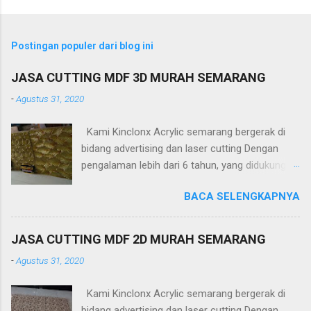
Postingan populer dari blog ini
JASA CUTTING MDF 3D MURAH SEMARANG
-
Agustus 31, 2020
Kami Kinclonx Acrylic semarang bergerak di
bidang advertising dan laser cutting Dengan
pengalaman lebih dari 6 tahun, yang didukung
tenaga ahli dan mesin cangih mampu
BACA SELENGKAPNYA
menghasilkan produk yang berkualitas
tinggi.Untuk harga yang kami tawakan sangat
terjangkau. PT Kinclonx Acrylic melayani : -
JASA CUTTING MDF 2D MURAH SEMARANG
Huruf timbul
-
Agustus 31, 2020
(acrylic,stainless,galvalum,kuningan) -Neon Box
-Neon Sign -Plakat -Totem -Sekat meja -
Kami Kinclonx Acrylic semarang bergerak di
Aquarium -Pagar -Railling Tangga/Balkon -
bidang advertising dan laser cutting Dengan