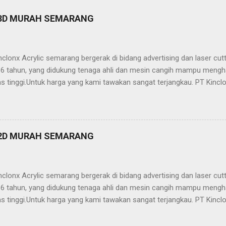
 3D MURAH SEMARANG
clonx Acrylic semarang bergerak di bidang advertising dan laser cu
ri 6 tahun, yang didukung tenaga ahli dan mesin cangih mampu mengh
as tinggi.Untuk harga yang kami tawakan sangat terjangkau. PT Kinclo
crylic,stainless,galvalum,kuningan) -Neon Box -Neon Sign -Plakat -
ailling Tangga/Balkon -Kanopi -Wallpanel 2D dan 3D -Partisi (sekat
, stainless, tembaga, baja, ACP, dll) -Jasa Potong Non Metal (Acrylic,
 Kinclonx Acrylic : -Pelayanan Prima -Hasil Produk Berkualitas -Har
 2D MURAH SEMARANG
 laser cutting / grafir -Pengerjaan On Time -Proses Pemesanan Muda
n yg professional Info lebih lanjut hubungi: Kantor Semarang 1. 
clonx Acrylic semarang bergerak di bidang advertising dan laser cu
ri 6 tahun, yang didukung tenaga ahli dan mesin cangih mampu mengh
as tinggi.Untuk harga yang kami tawakan sangat terjangkau. PT Kinclo
crylic,stainless,galvalum,kuningan) -Neon Box -Neon Sign -Plakat -
ailling Tangga/Balkon -Kanopi -Wallpanel 2D dan 3D -Partisi (sekat