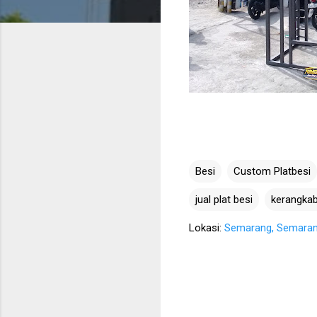
Besi
Custom Platbesi
jual plat besi
kerangkab
Lokasi:
Semarang, Semarang 
K
o
m