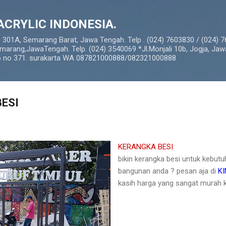
Langsung ke konten utama
ACRYLIC INDONESIA.
o 301A, Semarang Barat, Jawa Tengah. Telp . (024) 7603830 / (024) 
marang,JawaTengah. Telp. (024) 3540069 *Jl.Monjali 10b, Jogja, Jaw
so no 371. surakarta WA 087821000888/082321000888
ESI
KERANGKA BESI
bikin kerangka besi untuk kebutu
bangunan anda ? pesan aja di
K
kasih harga yang sangat murah ko