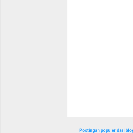
e
n
t
a
r
Postingan populer dari blog