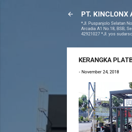
PT. KINCLONX 
*Jl. Puspanjolo Selatan N
Arcadia A1 No.18, BSB, Se
42921027 *Jl. yos sudar
KERANGKA PLATB
-
November 24, 2018