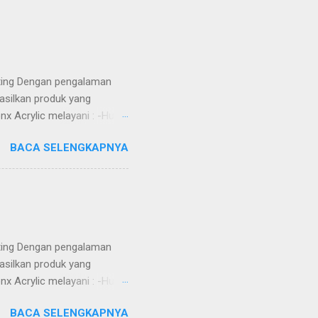
tting Dengan pengalaman
asilkan produk yang
nx Acrylic melayani : -Huruf
Totem -Sekat meja -Aquarium
BACA SELENGKAPNYA
) ruangan -Jasa Potong Metal
 MDF, Whiteboard, dll) -DLL
ga Kompetitif -Custom
h -Dikerjakan oleh tenaga
Alamat ...
tting Dengan pengalaman
asilkan produk yang
nx Acrylic melayani : -Huruf
Totem -Sekat meja -Aquarium
BACA SELENGKAPNYA
) ruangan -Jasa Potong Metal