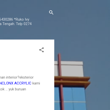
76430286 *Ruko Ivy
a Tengah. Telp 0274
han interior?eksterior
INCLONX ACCRYLIC
kami
k ... yuk buruan