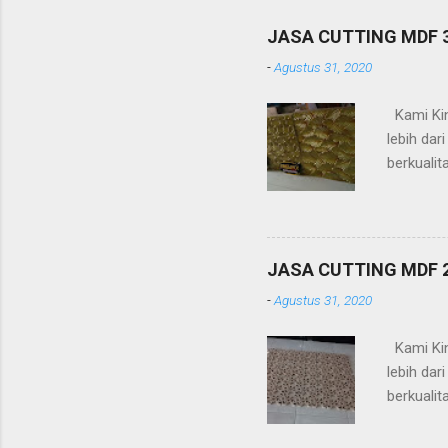
JASA CUTTING MDF
-
Agustus 31, 2020
Kami Kin
lebih da
berkualit
timbul (a
-Pagar -R
(platbesi
Kelebihan
JASA CUTTING MDF
design /
-
Agustus 31, 2020
dan mesi
Kami Kin
lebih da
berkualit
timbul (a
-Pagar -R