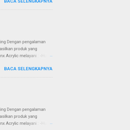
BACA SELENGKAPNYA
) ruangan -Jasa Potong Metal
 MDF, Whiteboard, dll) -DLL
ga Kompetitif -Custom
h -Dikerjakan oleh tenaga
Alamat ...
tting Dengan pengalaman
asilkan produk yang
nx Acrylic melayani : -Huruf
Totem -Sekat meja -Aquarium
BACA SELENGKAPNYA
) ruangan -Jasa Potong Metal
 MDF, Whiteboard, dll) -DLL
ga Kompetitif -Custom
h -Dikerjakan oleh tenaga
Alamat ...
tting Dengan pengalaman
asilkan produk yang
nx Acrylic melayani : -Huruf