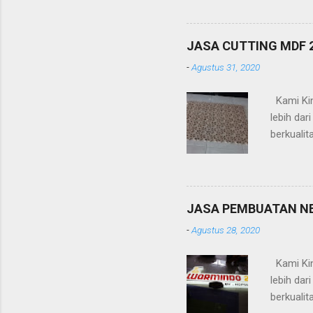
-Pagar -R
(platbesi
Kelebihan
JASA CUTTING MDF
design /
-
Agustus 31, 2020
dan mesi
Kami Kin
lebih da
berkualit
timbul (a
-Pagar -R
(platbesi
Kelebihan
JASA PEMBUATAN N
design /
-
Agustus 28, 2020
dan mesi
Kami Kin
lebih da
berkualit