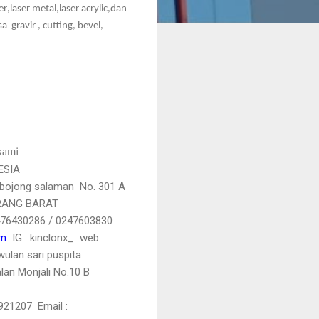
er
,laser metal,laser acrylic,dan
asa
gravir , cutting, bevel,
kami
ESIA
bojong salaman
No. 301 A
MARANG BARAT
2476430286 / 0247603830
om
IG : kinclonx_ web :
wulan sari puspita
alan Monjali No.10 B
2921207
Email :