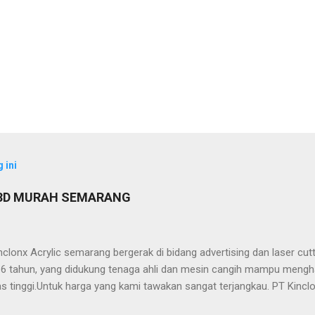
 ini
 3D MURAH SEMARANG
clonx Acrylic semarang bergerak di bidang advertising dan laser cu
ri 6 tahun, yang didukung tenaga ahli dan mesin cangih mampu mengh
as tinggi.Untuk harga yang kami tawakan sangat terjangkau. PT Kinclo
crylic,stainless,galvalum,kuningan) -Neon Box -Neon Sign -Plakat -