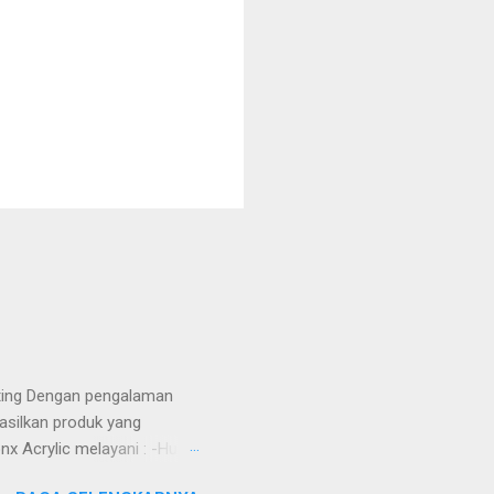
tting Dengan pengalaman
asilkan produk yang
nx Acrylic melayani : -Huruf
Totem -Sekat meja -Aquarium