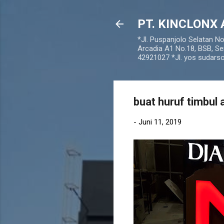
PT. KINCLONX 
*Jl. Puspanjolo Selatan N
Arcadia A1 No.18, BSB, Se
42921027 *Jl. yos sudar
buat huruf timbul 
-
Juni 11, 2019