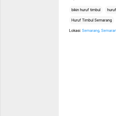
bikin huruf timbul
huruf
Huruf Timbul Semarang
Lokasi:
Semarang, Semarang 
K
o
m
e
n
t
a
r