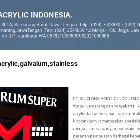
Langsung ke konten utama
ACRYLIC INDONESIA.
o 301A, Semarang Barat, Jawa Tengah. Telp . (024) 7603830 / (024) 
marang,JawaTengah. Telp. (024) 3540069 *Jl.Monjali 10b, Jogja, Jaw
so no 371. surakarta WA 087821000888/082321000888
acrylic,galvalum,stainless
PT. KINCLONX ACRYLIC INDONESIA a
timbul Semarang dan Yogyakarta
k
acrylic dan pemesanan acrylic untuk
kinclonx acrylic merupakan spesiali
menjual, merancang, mendesain, 
pesanan pembuatan berbagai keperl