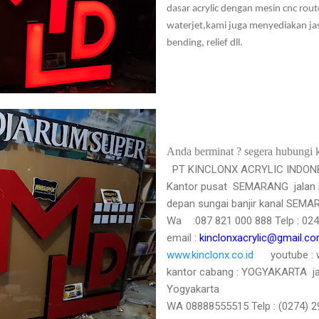
dasar acrylic dengan mesin cnc rout
waterjet,kami juga menyediakan j
bending, relief
dll
.
Anda berminat ? segera hubungi 
PT KINCLONX ACRYLIC INDON
Kantor pusat SEMARANG jalan
depan sungai banjir kanal SE
Wa :087 821 000 888
Telp : 0
email :
kinclonxacrylic@gmail.c
www.kinclonx.co.id
youtube :
kantor cabang : YOGYAKARTA
j
Yogyakarta
WA 08888555515 Telp : (0274) 