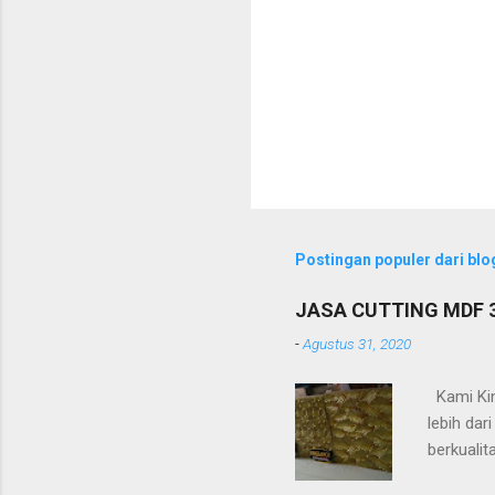
Postingan populer dari blog
JASA CUTTING MDF
-
Agustus 31, 2020
Kami Kin
lebih da
berkualit
timbul (a