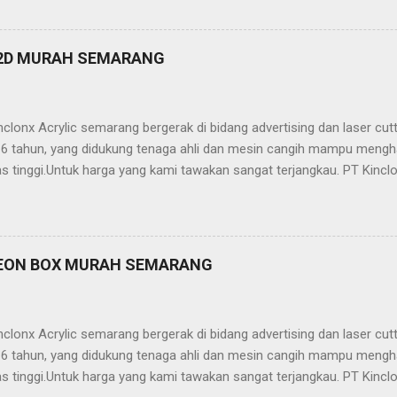
ailling Tangga/Balkon -Kanopi -Wallpanel 2D dan 3D -Partisi (sekat
, stainless, tembaga, baja, ACP, dll) -Jasa Potong Non Metal (Acrylic,
 Kinclonx Acrylic : -Pelayanan Prima -Hasil Produk Berkualitas -Har
 2D MURAH SEMARANG
 laser cutting / grafir -Pengerjaan On Time -Proses Pemesanan Muda
n yg professional Info lebih lanjut hubungi: Kantor Semarang 1. 
clonx Acrylic semarang bergerak di bidang advertising dan laser cu
ri 6 tahun, yang didukung tenaga ahli dan mesin cangih mampu mengh
as tinggi.Untuk harga yang kami tawakan sangat terjangkau. PT Kinclo
crylic,stainless,galvalum,kuningan) -Neon Box -Neon Sign -Plakat -
ailling Tangga/Balkon -Kanopi -Wallpanel 2D dan 3D -Partisi (sekat
, stainless, tembaga, baja, ACP, dll) -Jasa Potong Non Metal (Acrylic,
 Kinclonx Acrylic : -Pelayanan Prima -Hasil Produk Berkualitas -Har
EON BOX MURAH SEMARANG
 laser cutting / grafir -Pengerjaan On Time -Proses Pemesanan Muda
n yg professional Info lebih lanjut hubungi: Kantor Semarang 1. 
clonx Acrylic semarang bergerak di bidang advertising dan laser cu
ri 6 tahun, yang didukung tenaga ahli dan mesin cangih mampu mengh
as tinggi.Untuk harga yang kami tawakan sangat terjangkau. PT Kinclo