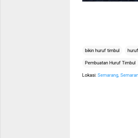
bikin huruf timbul
huruf
Pembuatan Huruf Timbul
Lokasi:
Semarang, Semarang 
K
o
m
e
n
t