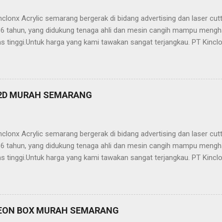
clonx Acrylic semarang bergerak di bidang advertising dan laser cu
ri 6 tahun, yang didukung tenaga ahli dan mesin cangih mampu mengh
as tinggi.Untuk harga yang kami tawakan sangat terjangkau. PT Kinclo
crylic,stainless,galvalum,kuningan) -Neon Box -Neon Sign -Plakat -
ailling Tangga/Balkon -Kanopi -Wallpanel 2D dan 3D -Partisi (sekat
, stainless, tembaga, baja, ACP, dll) -Jasa Potong Non Metal (Acrylic,
 Kinclonx Acrylic : -Pelayanan Prima -Hasil Produk Berkualitas -Har
 2D MURAH SEMARANG
 laser cutting / grafir -Pengerjaan On Time -Proses Pemesanan Muda
n yg professional Info lebih lanjut hubungi: Kantor Semarang 1. 
clonx Acrylic semarang bergerak di bidang advertising dan laser cu
ri 6 tahun, yang didukung tenaga ahli dan mesin cangih mampu mengh
as tinggi.Untuk harga yang kami tawakan sangat terjangkau. PT Kinclo
crylic,stainless,galvalum,kuningan) -Neon Box -Neon Sign -Plakat -
ailling Tangga/Balkon -Kanopi -Wallpanel 2D dan 3D -Partisi (sekat
, stainless, tembaga, baja, ACP, dll) -Jasa Potong Non Metal (Acrylic,
 Kinclonx Acrylic : -Pelayanan Prima -Hasil Produk Berkualitas -Har
EON BOX MURAH SEMARANG
 laser cutting / grafir -Pengerjaan On Time -Proses Pemesanan Muda