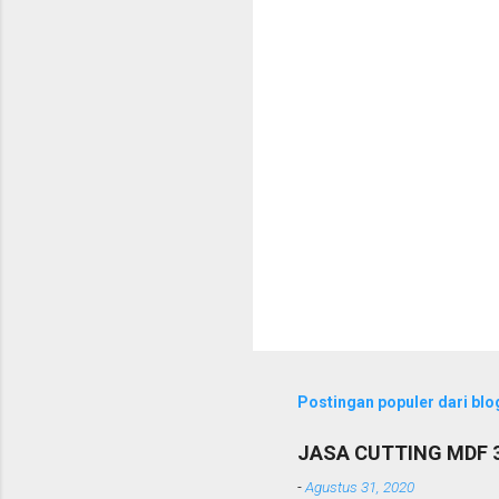
a
r
Postingan populer dari blog
JASA CUTTING MDF
-
Agustus 31, 2020