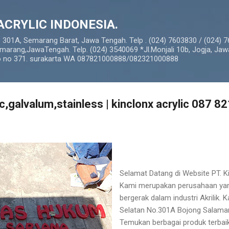
Langsung ke konten utama
ACRYLIC INDONESIA.
o 301A, Semarang Barat, Jawa Tengah. Telp . (024) 7603830 / (024) 
marang,JawaTengah. Telp. (024) 3540069 *Jl.Monjali 10b, Jogja, Jaw
so no 371. surakarta WA 087821000888/082321000888
lic,galvalum,stainless | kinclonx acrylic 087 
Selamat Datang di Website PT. Ki
Kami merupakan perusahaan yang
bergerak dalam industri Akrilik. 
Selatan No.301A Bojong Salama
Temukan berbagai produk terbaik 