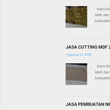
Kami Kin
lebih da
berkualit
timbul (a
-Pagar -R
(platbesi
Kelebihan
JASA CUTTING MDF
design /
-
Agustus 31, 2020
dan mesi
Kami Kin
lebih da
berkualit
timbul (a
-Pagar -R
(platbesi
Kelebihan
JASA PEMBUATAN N
design /