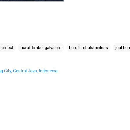
 timbul
huruf timbul galvalum
huruftimbulstainless
jual hur
City, Central Java, Indonesia