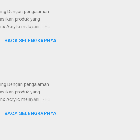
tting Dengan pengalaman
asilkan produk yang
nx Acrylic melayani : -Huruf
Totem -Sekat meja -Aquarium
BACA SELENGKAPNYA
) ruangan -Jasa Potong Metal
 MDF, Whiteboard, dll) -DLL
ga Kompetitif -Custom
h -Dikerjakan oleh tenaga
Alamat ...
tting Dengan pengalaman
asilkan produk yang
nx Acrylic melayani : -Huruf
Totem -Sekat meja -Aquarium
BACA SELENGKAPNYA
) ruangan -Jasa Potong Metal
 MDF, Whiteboard, dll) -DLL
ga Kompetitif -Custom
h -Dikerjakan oleh tenaga