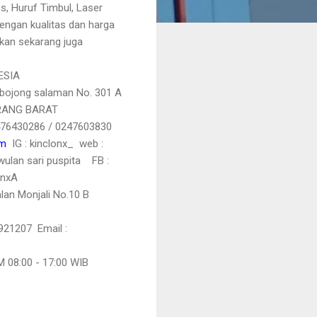
s, Huruf Timbul, Laser
dengan kualitas dan harga
tkan sekarang juga
ESIA
bojong salaman
No. 301 A
MARANG BARAT
2476430286 / 0247603830
om
IG : kinclonx_ web :
wulan sari puspita
FB :
onxA
an Monjali No.10 B
2921207
Email :
08:00 - 17:00 WIB