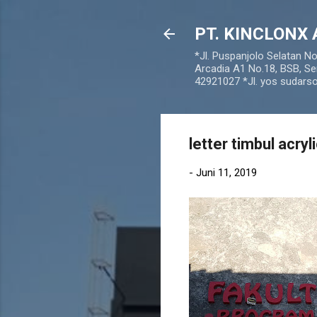
PT. KINCLONX 
*Jl. Puspanjolo Selatan N
Arcadia A1 No.18, BSB, Se
42921027 *Jl. yos sudar
letter timbul acry
-
Juni 11, 2019