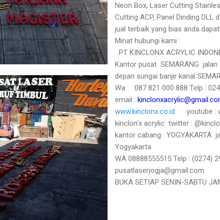
Neon Box, Laser Cutting Stainles
Cutting ACP, Panel Dinding DLL 
jual terbaik yang bias anda dapa
Minat hubungi kami :
PT KINCLONX ACRYLIC INDON
Kantor pusat SEMARANG jalan
depan sungai banjir kanal SE
Wa :087 821 000 888
Telp : 0
email :
kinclonxacrylic@gmail.c
www.kinclonx.co.id
youtube :
kinclon’x acrylic twitter : @kincl
kantor cabang : YOGYAKARTA jal
Yogyakarta
WA 08888555515 Telp : (0274) 
pusatlaserjogja@gmail.com
BUKA SETIAP SENIN-SABTU JAM 