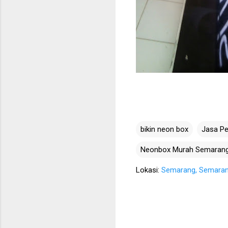
bikin neon box
Jasa P
Neonbox Murah Semaran
Lokasi:
Semarang, Semarang 
K
o
m