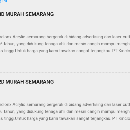
 ini
 3D MURAH SEMARANG
clonx Acrylic semarang bergerak di bidang advertising dan laser cu
ri 6 tahun, yang didukung tenaga ahli dan mesin cangih mampu mengh
as tinggi.Untuk harga yang kami tawakan sangat terjangkau. PT Kinclo
crylic,stainless,galvalum,kuningan) -Neon Box -Neon Sign -Plakat -
ailling Tangga/Balkon -Kanopi -Wallpanel 2D dan 3D -Partisi (sekat
, stainless, tembaga, baja, ACP, dll) -Jasa Potong Non Metal (Acrylic,
 Kinclonx Acrylic : -Pelayanan Prima -Hasil Produk Berkualitas -Har
 2D MURAH SEMARANG
 laser cutting / grafir -Pengerjaan On Time -Proses Pemesanan Muda
n yg professional Info lebih lanjut hubungi: Kantor Semarang 1. 
clonx Acrylic semarang bergerak di bidang advertising dan laser cu
ri 6 tahun, yang didukung tenaga ahli dan mesin cangih mampu mengh
as tinggi.Untuk harga yang kami tawakan sangat terjangkau. PT Kinclo
crylic,stainless,galvalum,kuningan) -Neon Box -Neon Sign -Plakat -