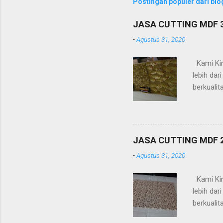
Postingan populer dari blog
JASA CUTTING MDF
-
Agustus 31, 2020
Kami Kin
lebih da
berkualit
timbul (a
-Pagar -R
(platbesi
Kelebihan
JASA CUTTING MDF
design /
-
Agustus 31, 2020
dan mesi
Kami Kin
lebih da
berkualit
timbul (a