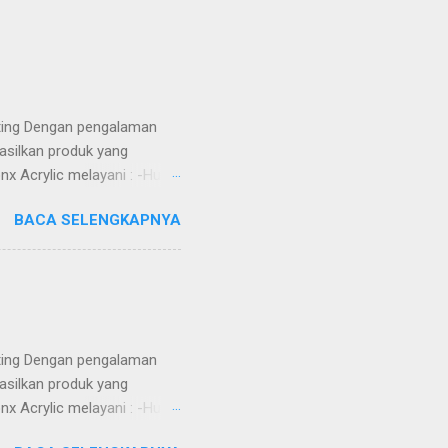
tting Dengan pengalaman
asilkan produk yang
nx Acrylic melayani : -Huruf
Totem -Sekat meja -Aquarium
BACA SELENGKAPNYA
) ruangan -Jasa Potong Metal
 MDF, Whiteboard, dll) -DLL
ga Kompetitif -Custom
h -Dikerjakan oleh tenaga
Alamat ...
tting Dengan pengalaman
asilkan produk yang
nx Acrylic melayani : -Huruf
Totem -Sekat meja -Aquarium