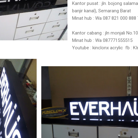
Kantor pusat : jln. bojong sala
banjir kanal), Semarang Barat
Minat hub : Wa 087 821 000 888 
Kantor cabang : jln monjali No.
Minat hub : Wa 087771555515
Youtube : kinclonx acrylic fb : KI