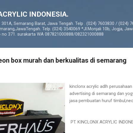
Langsung ke konten utama
ACRYLIC INDONESIA.
o 301A, Semarang Barat, Jawa Tengah. Telp . (024) 7603830 / (024) 
marang,JawaTengah. Telp. (024) 3540069 *Jl.Monjali 10b, Jogja, Jaw
so no 371. surakarta WA 087821000888/082321000888
eon box murah dan berkualitas di semarang
kinclonx acrylic adlh perusahaan
advertising di semarang dan yo
jasa pembuatan huruf timbul,neo
PT. KINCLONX ACRYLIC INDON