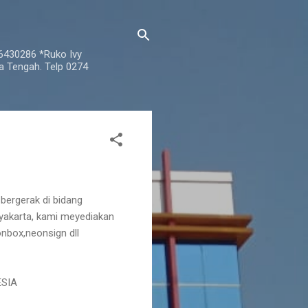
76430286 *Ruko Ivy
a Tengah. Telp 0274
 bergerak di bidang
gyakarta, kami meyediakan
nbox,neonsign dll
ESIA