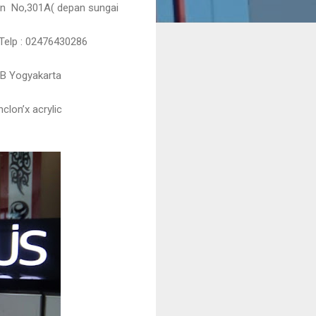
man No,301A( depan sungai
Telp : 02476430286
10B Yogyakarta
nclon’x acrylic