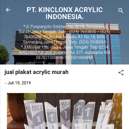
Langsung ke konten utama
PT. KINCLONX ACRYLIC
INDONESIA.
*Jl. Puspanjolo Selatan No 301A, Semarang
Barat, Jawa Tengah. Telp . (024) 7603830 / (024)
76430286 *Ruko Ivy Arcadia A1 No.18, BSB,
Semarang,JawaTengah. Telp. (024) 3540069
*Jl.Monjali 10b, Jogja, Jawa Tengah. Telp 0274
42921027 *Jl. yos sudarso no 371. surakarta WA
087821000888/082321000888
jual plakat acrylic murah
-
Juli 19, 2019