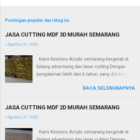
Postingan populer dari blog ini
JASA CUTTING MDF 3D MURAH SEMARANG
-
Agustus 31, 2020
Kami Kinclonx Acrylic semarang bergerak di
bidang advertising dan laser cutting Dengan
pengalaman lebih dari 6 tahun, yang didukung
tenaga ahli dan mesin cangih mampu
BACA SELENGKAPNYA
menghasilkan produk yang berkualitas
tinggi.Untuk harga yang kami tawakan sangat
terjangkau. PT Kinclonx Acrylic melayani : -
JASA CUTTING MDF 2D MURAH SEMARANG
Huruf timbul
-
Agustus 31, 2020
(acrylic,stainless,galvalum,kuningan) -Neon Box
-Neon Sign -Plakat -Totem -Sekat meja -
Kami Kinclonx Acrylic semarang bergerak di
Aquarium -Pagar -Railling Tangga/Balkon -
bidang advertising dan laser cutting Dengan