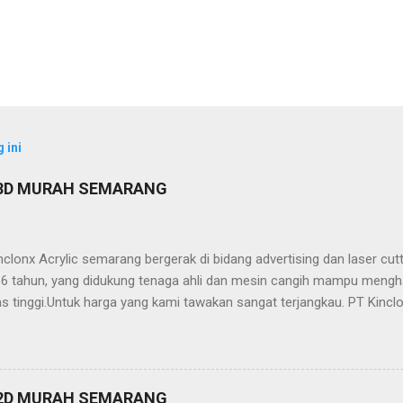
 ini
 3D MURAH SEMARANG
clonx Acrylic semarang bergerak di bidang advertising dan laser cu
ri 6 tahun, yang didukung tenaga ahli dan mesin cangih mampu mengh
as tinggi.Untuk harga yang kami tawakan sangat terjangkau. PT Kinclo
crylic,stainless,galvalum,kuningan) -Neon Box -Neon Sign -Plakat -
ailling Tangga/Balkon -Kanopi -Wallpanel 2D dan 3D -Partisi (sekat
, stainless, tembaga, baja, ACP, dll) -Jasa Potong Non Metal (Acrylic,
 Kinclonx Acrylic : -Pelayanan Prima -Hasil Produk Berkualitas -Har
 2D MURAH SEMARANG