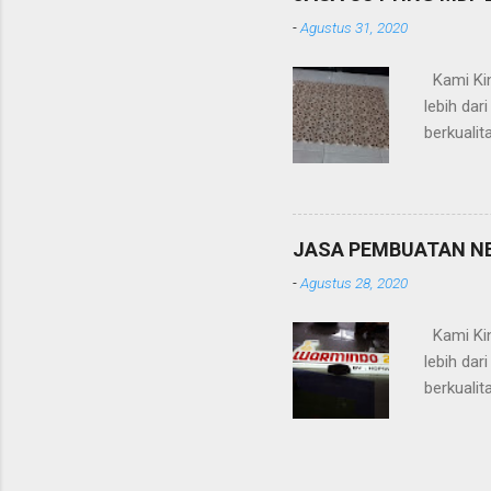
design /
-
Agustus 31, 2020
dan mesi
Kami Kin
lebih da
berkualit
timbul (a
-Pagar -R
(platbesi
Kelebihan
JASA PEMBUATAN N
design /
-
Agustus 28, 2020
dan mesi
Kami Kin
lebih da
berkualit
timbul (
Aquariu
ruangan 