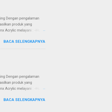
h -Dikerjakan oleh tenaga
Alamat ...
tting Dengan pengalaman
asilkan produk yang
nx Acrylic melayani : -Huruf
Totem -Sekat meja -Aquarium
BACA SELENGKAPNYA
) ruangan -Jasa Potong Metal
 MDF, Whiteboard, dll) -DLL
ga Kompetitif -Custom
h -Dikerjakan oleh tenaga
Alamat ...
tting Dengan pengalaman
asilkan produk yang
nx Acrylic melayani : -Huruf
at -Totem -Sekat meja -
BACA SELENGKAPNYA
n 3D -Partisi (sekat)
) -Jasa Potong Non Metal