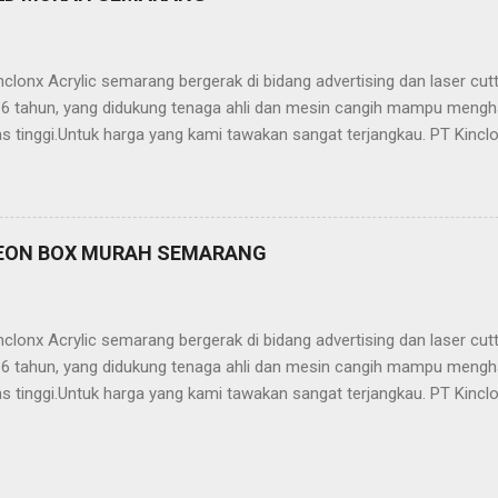
 laser cutting / grafir -Pengerjaan On Time -Proses Pemesanan Muda
n yg professional Info lebih lanjut hubungi: Kantor Semarang 1. 
clonx Acrylic semarang bergerak di bidang advertising dan laser cu
ri 6 tahun, yang didukung tenaga ahli dan mesin cangih mampu mengh
as tinggi.Untuk harga yang kami tawakan sangat terjangkau. PT Kinclo
crylic,stainless,galvalum,kuningan) -Neon Box -Neon Sign -Plakat -
ailling Tangga/Balkon -Kanopi -Wallpanel 2D dan 3D -Partisi (sekat
, stainless, tembaga, baja, ACP, dll) -Jasa Potong Non Metal (Acrylic,
 Kinclonx Acrylic : -Pelayanan Prima -Hasil Produk Berkualitas -Har
EON BOX MURAH SEMARANG
 laser cutting / grafir -Pengerjaan On Time -Proses Pemesanan Muda
n yg professional Info lebih lanjut hubungi: Kantor Semarang 1. 
clonx Acrylic semarang bergerak di bidang advertising dan laser cu
ri 6 tahun, yang didukung tenaga ahli dan mesin cangih mampu mengh
as tinggi.Untuk harga yang kami tawakan sangat terjangkau. PT Kinclo
acrylic,stainless,galvalum,kuningan) -Neon Box -Neon Sign -Plak
m -Pagar -Railling Tangga/Balkon -Kanopi -Wallpanel 2D da
-Jasa Potong Metal (platbesi, stainless, tembaga, baja, ACP, dll