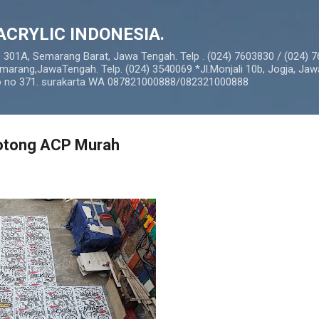
Langsung ke konten utama
ACRYLIC INDONESIA.
o 301A, Semarang Barat, Jawa Tengah. Telp . (024) 7603830 / (024) 
marang,JawaTengah. Telp. (024) 3540069 *Jl.Monjali 10b, Jogja, Jaw
so no 371. surakarta WA 087821000888/082321000888
otong ACP Murah