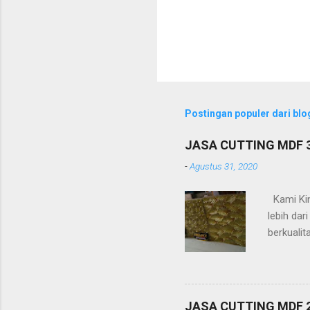
Postingan populer dari blog
JASA CUTTING MDF
-
Agustus 31, 2020
Kami Kin
lebih da
berkualit
timbul (a
-Pagar -R
(platbesi
Kelebihan
JASA CUTTING MDF