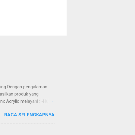
tting Dengan pengalaman
asilkan produk yang
nx Acrylic melayani : -Huruf
Totem -Sekat meja -Aquarium
BACA SELENGKAPNYA
) ruangan -Jasa Potong Metal
 MDF, Whiteboard, dll) -DLL
ga Kompetitif -Custom