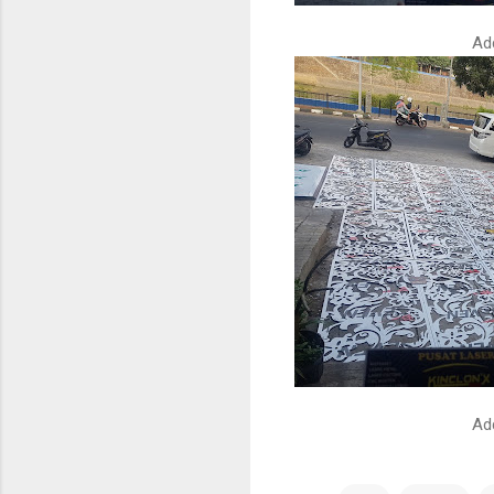
Ad
Ad