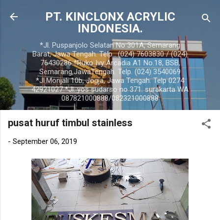
Langsung ke konten utama
PT. KINCLONX ACRYLIC
INDONESIA.
*Jl. Puspanjolo Selatan No 301A, Semarang
Barat, Jawa Tengah. Telp . (024) 7603830 / (024)
76430286 *Ruko Ivy Arcadia A1 No.18, BSB,
Semarang,JawaTengah. Telp. (024) 3540069
*Jl.Monjali 10b, Jogja, Jawa Tengah. Telp 0274
42921027 *Jl. yos sudarso no 371. surakarta WA
087821000888/082321000888
pusat huruf timbul stainless
-
September 06, 2019