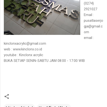
(0274)
2921027
Email :
pusatlaserjo
gja@gmail.c
om
email :
kinclonxacrylic@gmail.com
web : www.kinclonx.co.id
youtube : Kinclonx acrylic
BUKA SETIAP SENIN-SABTU JAM 08:00 - 17:00 WIB