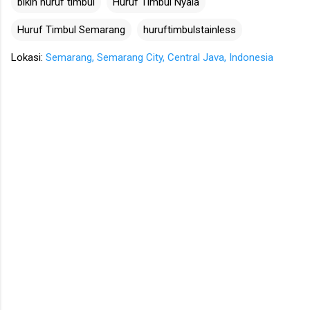
bikin huruf timbul
Huruf Timbul Nyala
Huruf Timbul Semarang
huruftimbulstainless
Lokasi:
Semarang, Semarang City, Central Java, Indonesia
K
o
m
e
n
t
a
r