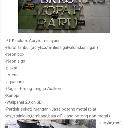
PT Kinclonx Acrylic melayani :
-Huruf timbul (acrylic,stainless,galvalum,kuningan)
-Neon box
-Neon sign
-plakat
-totem
-aquarium
-Pagar -Railing tangga /balkon
-Kanopi
-Wallpanel 2D dn 3D
-Partisi( sekat) ruangan -Jasa potong metal (plat
besi,stainless,tembaga,baja dll)
-Jasa potong non metal (
acrylic,mdf,