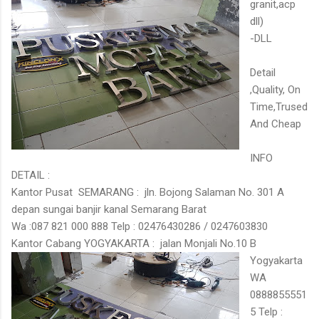
granit,acp
dll)
-DLL
Detail
,Quality, On
Time,Trused
And Cheap
INFO
DETAIL :
Kantor Pusat SEMARANG : jln. Bojong Salaman No. 301 A
depan sungai banjir kanal Semarang Barat
Wa :087 821 000 888 Telp : 02476430286 / 0247603830
Kantor Cabang YOGYAKARTA : jalan Monjali No.10 B
Yogyakarta
WA
0888855551
5 Telp :