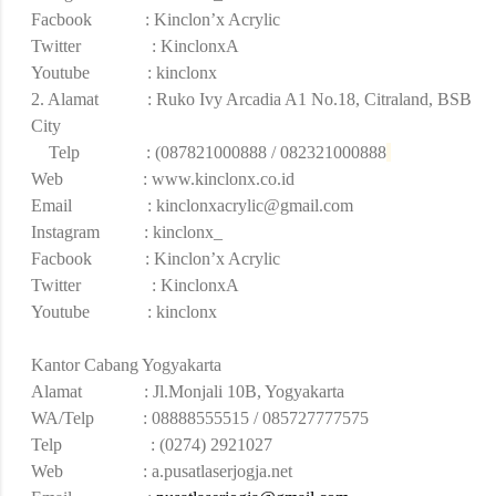
Facbook : Kinclon’x Acrylic
Twitter : KinclonxA
Youtube : kinclonx
2. Alamat : Ruko Ivy Arcadia A1 No.18, Citraland, BSB
City
Telp : (087821000888 / 082321000888
Web : www.kinclonx.co.id
Email :
kinclonxacrylic@gmail.com
Instagram : kinclonx_
Facbook : Kinclon’x Acrylic
Twitter : KinclonxA
Youtube : kinclonx
Kantor Cabang Yogyakarta
Alamat : Jl.Monjali 10B, Yogyakarta
WA/Telp : 08888555515 / 085727777575
Telp : (0274) 2921027
Web : a.pusatlaserjogja.net