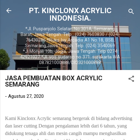
Langsung ke konten utama
PT. KINCLONX ACRYLIC
INDONESIA.
*Jl. Puspanjolo Selatan No 301A, Semarang
Barat, Jawa Tengah. Telp . (024) 7603830 / (024)
76430286 *Ruko Ivy Arcadia A1 No.18, BSB,
Semarang,JawaTengah. Telp. (024) 3540069
*Jl.Monjali 10b, Jogja, Jawa Tengah. Telp 0274
42921027 *Jl. yos sudarso no 371. surakarta WA
087821000888/082321000888
JASA PEMBUATAN BOX ACRYLIC
SEMARANG
-
Agustus 27, 2020
Kami Kinclonx Acrylic semarang bergerak di bidang advertising
dan laser cutting Dengan pengalaman lebih dari 6 tahun, yang
didukung tenaga ahli dan mesin cangih mampu menghasilkan