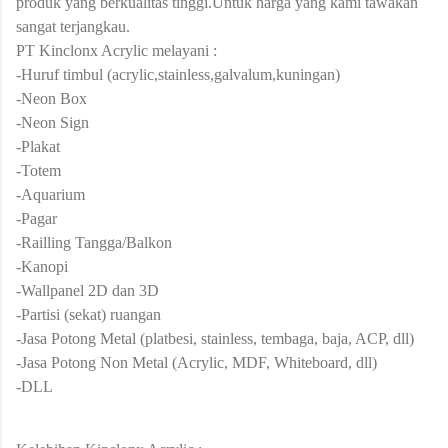
produk yang berkualitas tinggi.Untuk harga yang kami tawakan
sangat terjangkau.
PT Kinclonx Acrylic melayani :
-Huruf timbul (acrylic,stainless,galvalum,kuningan)
-Neon Box
-Neon Sign
-Plakat
-Totem
-Aquarium
-Pagar
-Railling Tangga/Balkon
-Kanopi
-Wallpanel 2D dan 3D
-Partisi (sekat) ruangan
-Jasa Potong Metal (platbesi, stainless, tembaga, baja, ACP, dll)
-Jasa Potong Non Metal (Acrylic, MDF, Whiteboard, dll)
-DLL