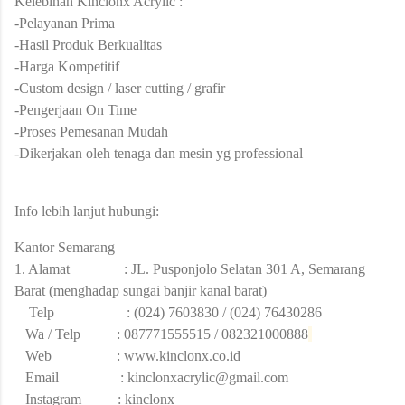
Kelebihan Kinclonx Acrylic :
-Pelayanan Prima
-Hasil Produk Berkualitas
-Harga Kompetitif
-Custom design / laser cutting / grafir
-Pengerjaan On Time
-Proses Pemesanan Mudah
-Dikerjakan oleh tenaga dan mesin yg professional
Info lebih lanjut hubungi:
Kantor Semarang
1. Alamat : JL. Pusponjolo Selatan 301 A, Semarang
Barat (menghadap sungai banjir kanal barat)
Telp : (024) 7603830 / (024) 76430286
Wa / Telp : 087771555515 / 082321000888
Web : www.kinclonx.co.id
Email :
kinclonxacrylic@gmail.com
Instagram : kinclonx_