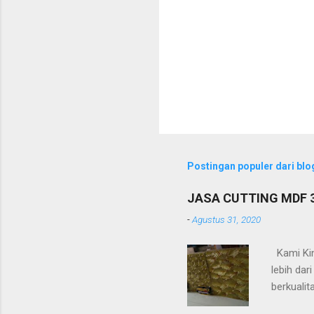
Postingan populer dari blog
JASA CUTTING MDF
-
Agustus 31, 2020
Kami Kin
lebih da
berkualit
timbul (a