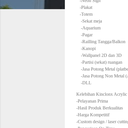
-Neon Sign
-Plakat
-Totem
-Sekat meja
-Aquarium
-Pagar
-Railling Tangga/Balkon
-Kanopi
-Wallpanel 2D dan 3D
-Partisi (sekat) ruangan
-Jasa Potong Metal (platbe
-Jasa Potong Non Metal (
-DLL
Kelebihan Kinclonx Acrylic 
-Pelayanan Prima
-Hasil Produk Berkualitas
-Harga Kompetitif
-Custom design / laser cutting