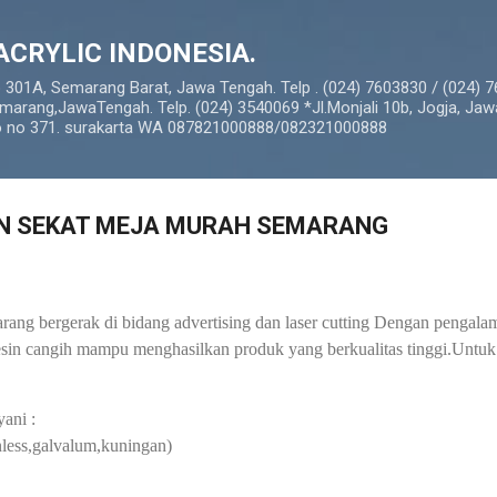
Langsung ke konten utama
ACRYLIC INDONESIA.
o 301A, Semarang Barat, Jawa Tengah. Telp . (024) 7603830 / (024) 
marang,JawaTengah. Telp. (024) 3540069 *Jl.Monjali 10b, Jogja, Jaw
so no 371. surakarta WA 087821000888/082321000888
N SEKAT MEJA MURAH SEMARANG
ang bergerak di bidang advertising dan laser cutting Dengan pengalam
esin cangih mampu menghasilkan produk yang berkualitas tinggi.Untu
ani :
inless,galvalum,kuningan)