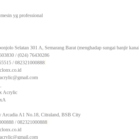
 mesin yg professional
o Selatan 301 A, Semarang Barat (menghadap sungai banjir kanal 
0 / (024) 76430286
515 / 082321000888
x.co.id
xacrylic@gmail.com
_
Acrylic
xA
rcadia A1 No.18, Citraland, BSB City
88 / 082321000888
x.co.id
xacrylic@gmail.com