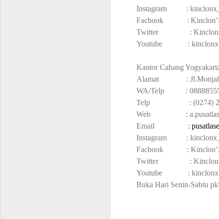
Instagram : kinclonx
Facbook : Kinclon’x 
Twitter : Kinclon
Youtube : kinclonx
Kantor Cabang Yogyakart
Alamat : Jl.Monjali 
WA/Telp : 088885555
Telp : (027
Web : a.pusatlase
Email :
pusatlas
Instagram : kinclonx
Facbook : Kinclon’x 
Twitter : Kin
Youtube : kinclonx
Buka Hari Senin-Sabtu pk