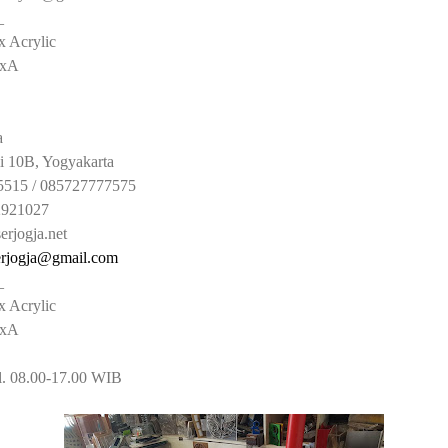
_
Acrylic
xA
a
10B, Yogyakarta
15 / 085727777575
4) 2921027
rjogja.net
erjogja@gmail.com
_
Acrylic
clonxA
l. 08.00-17.00 WIB