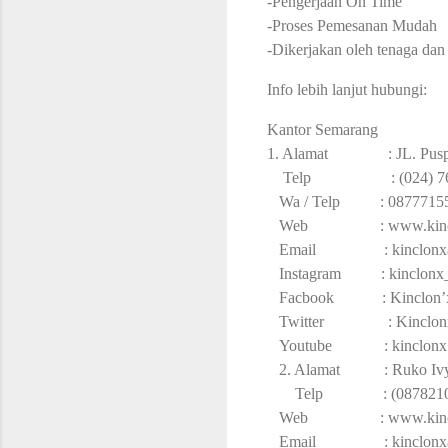
-Pengerjaan On Time
-Proses Pemesanan Mudah
-Dikerjakan oleh tenaga dan
Info lebih lanjut hubungi:
Kantor Semarang
1. Alamat : JL. Pusponjol
Telp : (024) 760383
Wa / Telp : 087771555
Web : www.kinclon
Email :
kinclon
Instagram : kinclonx
Facbook : Kinclon’x 
Twitter : Kinclon
Youtube : kinclonx
2. Alamat : Ruko Ivy A
Telp : (0878210008
Web : www.kinclon
Email :
kinclon