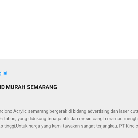
 ini
 3D MURAH SEMARANG
clonx Acrylic semarang bergerak di bidang advertising dan laser cu
ri 6 tahun, yang didukung tenaga ahli dan mesin cangih mampu mengh
as tinggi.Untuk harga yang kami tawakan sangat terjangkau. PT Kinclo
crylic,stainless,galvalum,kuningan) -Neon Box -Neon Sign -Plakat -