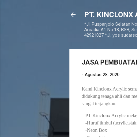
PT. KINCLONX 
*Jl. Puspanjolo Selatan N
Arcadia A1 No.18, BSB, Se
42921027 *Jl. yos sudar
JASA PEMBUATA
-
Agustus 28, 2020
Kami Kinclonx Acrylic semar
didukung tenaga ahli dan m
sangat terjangkau.
PT Kinclonx Acrylic melay
-Huruf timbul (acrylic,sta
-Neon Box