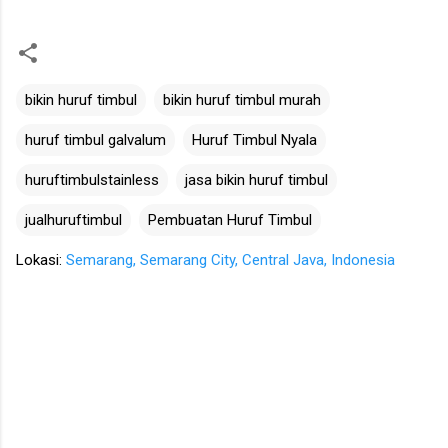
bikin huruf timbul
bikin huruf timbul murah
huruf timbul galvalum
Huruf Timbul Nyala
huruftimbulstainless
jasa bikin huruf timbul
jualhuruftimbul
Pembuatan Huruf Timbul
Lokasi:
Semarang, Semarang City, Central Java, Indonesia
K
o
m
e
n
t