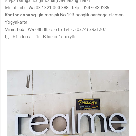
(
depan sungai banjir kanal
)
Semarang Barat
Minat hub :
Wa
087 821 000 888
Telp : 02476430286
Kantor cabang
: jln monjali No.10B
ngaglik sariharjo sleman
Yogyakarta
Minat hub : Wa
08888555515
Telp : (0274) 2921207
Ig : Kinclonx_
fb : KInclon’x acrylic