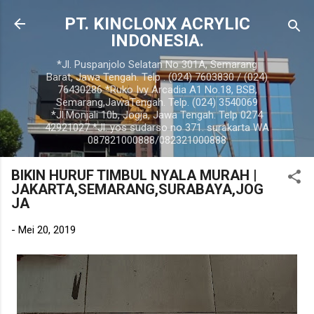
Langsung ke konten utama
PT. KINCLONX ACRYLIC
INDONESIA.
*Jl. Puspanjolo Selatan No 301A, Semarang
Barat, Jawa Tengah. Telp . (024) 7603830 / (024)
76430286 *Ruko Ivy Arcadia A1 No.18, BSB,
Semarang,JawaTengah. Telp. (024) 3540069
*Jl.Monjali 10b, Jogja, Jawa Tengah. Telp 0274
42921027 *Jl. yos sudarso no 371. surakarta WA
087821000888/082321000888
BIKIN HURUF TIMBUL NYALA MURAH |
JAKARTA,SEMARANG,SURABAYA,JOG
JA
-
Mei 20, 2019