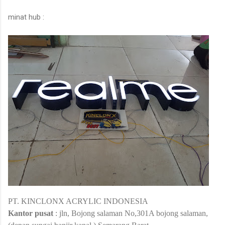
minat hub :
PT. KINCLONX ACRYLIC INDONESIA
Kantor pusat
: jln,
Bojong salaman
No,301A
bojong salaman,