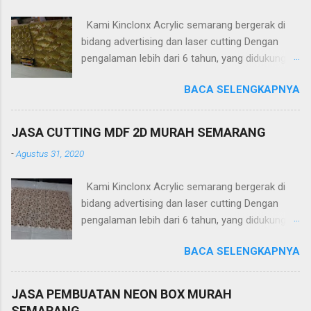
Kami Kinclonx Acrylic semarang bergerak di
bidang advertising dan laser cutting Dengan
pengalaman lebih dari 6 tahun, yang didukung
tenaga ahli dan mesin cangih mampu
BACA SELENGKAPNYA
menghasilkan produk yang berkualitas
tinggi.Untuk harga yang kami tawakan sangat
terjangkau. PT Kinclonx Acrylic melayani : -
JASA CUTTING MDF 2D MURAH SEMARANG
Huruf timbul
-
Agustus 31, 2020
(acrylic,stainless,galvalum,kuningan) -Neon Box
-Neon Sign -Plakat -Totem -Sekat meja -
Kami Kinclonx Acrylic semarang bergerak di
Aquarium -Pagar -Railling Tangga/Balkon -
bidang advertising dan laser cutting Dengan
Kanopi -Wallpanel 2D dan 3D -Partisi (sekat)
pengalaman lebih dari 6 tahun, yang didukung
ruangan -Jasa Potong Metal (platbesi,
tenaga ahli dan mesin cangih mampu
stainless, tembaga, baja, ACP, dll) -Jasa Potong
BACA SELENGKAPNYA
menghasilkan produk yang berkualitas
Non Metal (Acrylic, MDF, Whiteboard, dll) -DLL
tinggi.Untuk harga yang kami tawakan sangat
Kelebihan Kinclonx Acrylic : -Pelayanan Prima -
terjangkau. PT Kinclonx Acrylic melayani : -
Hasil Produk Berkualitas -Harga Kompetitif -
JASA PEMBUATAN NEON BOX MURAH
Huruf timbul
Custom design / laser cutting / grafir -
SEMARANG