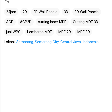
24jam
2D
2D Wall Panels
3D
3D Wall Panels
ACP
ACP2D
cutting laser MDF
Cutting MDF 3D
jual WPC
Lembaran MDF
MDF 2D
MDF 3D
Lokasi:
Semarang, Semarang City, Central Java, Indonesia
K
o
m
e
n
t
a
r