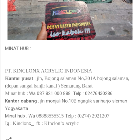
MINAT HUB :
PT. KINCLONX ACRYLIC INDONESIA
Kantor pusat
: jln,
Bojong salaman
No,301A
bojong salaman,
(
depan sungai banjir kanal
)
Semarang Barat
Minat hub :
Wa
087 821 000 888
Telp : 02476430286
Kantor cabang
: jln monjali No.10B
ngaglik sariharjo sleman
Yogyakarta
Minat hub : Wa
08888555515
Telp : (0274) 2921207
Ig : Kinclonx_
fb : KInclon’x acrylic