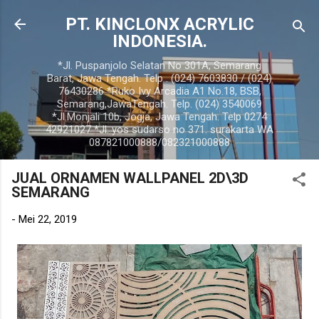
Langsung ke konten utama
PT. KINCLONX ACRYLIC
INDONESIA.
*Jl. Puspanjolo Selatan No 301A, Semarang
Barat, Jawa Tengah. Telp . (024) 7603830 / (024)
76430286 *Ruko Ivy Arcadia A1 No.18, BSB,
Semarang,JawaTengah. Telp. (024) 3540069
*Jl.Monjali 10b, Jogja, Jawa Tengah. Telp 0274
42921027 *Jl. yos sudarso no 371. surakarta WA
087821000888/082321000888
JUAL ORNAMEN WALLPANEL 2D\3D
SEMARANG
-
Mei 22, 2019