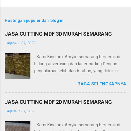
Postingan populer dari blog ini
JASA CUTTING MDF 3D MURAH SEMARANG
-
Agustus 31, 2020
Kami Kinclonx Acrylic semarang bergerak di
bidang advertising dan laser cutting Dengan
pengalaman lebih dari 6 tahun, yang didukung
tenaga ahli dan mesin cangih mampu
BACA SELENGKAPNYA
menghasilkan produk yang berkualitas
tinggi.Untuk harga yang kami tawakan sangat
terjangkau. PT Kinclonx Acrylic melayani : -
JASA CUTTING MDF 2D MURAH SEMARANG
Huruf timbul
-
Agustus 31, 2020
(acrylic,stainless,galvalum,kuningan) -Neon Box
-Neon Sign -Plakat -Totem -Sekat meja -
Kami Kinclonx Acrylic semarang bergerak di
Aquarium -Pagar -Railling Tangga/Balkon -