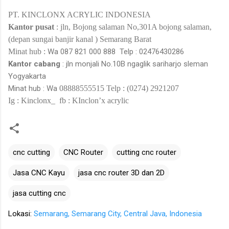
PT. KINCLONX ACRYLIC INDONESIA
Kantor pusat
: jln,
Bojong salaman
No,301A
bojong salaman,
(
depan sungai banjir kanal
)
Semarang Barat
Minat hub :
Wa
087 821 000 888
Telp : 02476430286
Kantor cabang
: jln monjali No.10B
ngaglik sariharjo sleman
Yogyakarta
Minat hub : Wa
08888555515
Telp : (0274) 2921207
Ig : Kinclonx_
fb : KInclon’x acrylic
cnc cutting
CNC Router
cutting cnc router
Jasa CNC Kayu
jasa cnc router 3D dan 2D
jasa cutting cnc
Lokasi:
Semarang, Semarang City, Central Java, Indonesia