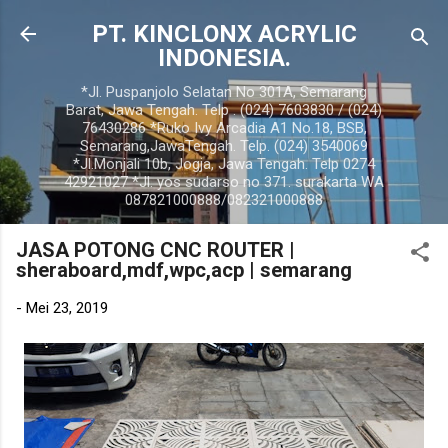
Langsung ke konten utama
PT. KINCLONX ACRYLIC
INDONESIA.
*Jl. Puspanjolo Selatan No 301A, Semarang
Barat, Jawa Tengah. Telp . (024) 7603830 / (024)
76430286 *Ruko Ivy Arcadia A1 No.18, BSB,
Semarang,JawaTengah. Telp. (024) 3540069
*Jl.Monjali 10b, Jogja, Jawa Tengah. Telp 0274
42921027 *Jl. yos sudarso no 371. surakarta WA
087821000888/082321000888
JASA POTONG CNC ROUTER |
sheraboard,mdf,wpc,acp | semarang
-
Mei 23, 2019