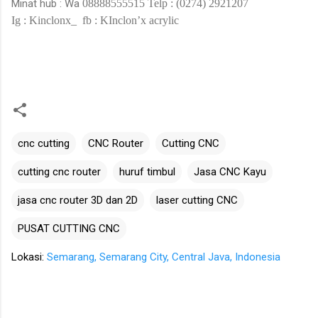
Minat hub : Wa
08888555515
Telp : (0274) 2921207
Ig : Kinclonx_
fb : KInclon’x acrylic
cnc cutting
CNC Router
Cutting CNC
cutting cnc router
huruf timbul
Jasa CNC Kayu
jasa cnc router 3D dan 2D
laser cutting CNC
PUSAT CUTTING CNC
Lokasi:
Semarang, Semarang City, Central Java, Indonesia
K
o