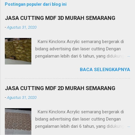
Postingan populer dari blog ini
JASA CUTTING MDF 3D MURAH SEMARANG
-
Agustus 31, 2020
Kami Kinclonx Acrylic semarang bergerak di
bidang advertising dan laser cutting Dengan
pengalaman lebih dari 6 tahun, yang didukung
tenaga ahli dan mesin cangih mampu
BACA SELENGKAPNYA
menghasilkan produk yang berkualitas
tinggi.Untuk harga yang kami tawakan sangat
terjangkau. PT Kinclonx Acrylic melayani : -
JASA CUTTING MDF 2D MURAH SEMARANG
Huruf timbul
-
Agustus 31, 2020
(acrylic,stainless,galvalum,kuningan) -Neon Box
-Neon Sign -Plakat -Totem -Sekat meja -
Kami Kinclonx Acrylic semarang bergerak di
Aquarium -Pagar -Railling Tangga/Balkon -
bidang advertising dan laser cutting Dengan
Kanopi -Wallpanel 2D dan 3D -Partisi (sekat)
pengalaman lebih dari 6 tahun, yang didukung
ruangan -Jasa Potong Metal (platbesi,
tenaga ahli dan mesin cangih mampu