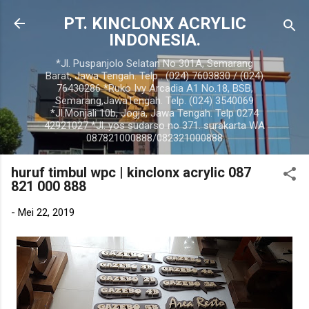
Langsung ke konten utama
PT. KINCLONX ACRYLIC
INDONESIA.
*Jl. Puspanjolo Selatan No 301A, Semarang
Barat, Jawa Tengah. Telp . (024) 7603830 / (024)
76430286 *Ruko Ivy Arcadia A1 No.18, BSB,
Semarang,JawaTengah. Telp. (024) 3540069
*Jl.Monjali 10b, Jogja, Jawa Tengah. Telp 0274
42921027 *Jl. yos sudarso no 371. surakarta WA
087821000888/082321000888
huruf timbul wpc | kinclonx acrylic 087
821 000 888
-
Mei 22, 2019