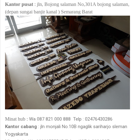
Kantor pusat
: jln,
Bojong salaman
No,301A
bojong salaman,
(
depan sungai banjir kanal
)
Semarang
Barat
Minat hub :
Wa
087 821 000 888
Telp : 02476430286
Kantor cabang
: jln monjali No.10B
ngaglik sariharjo sleman
Yogyakarta