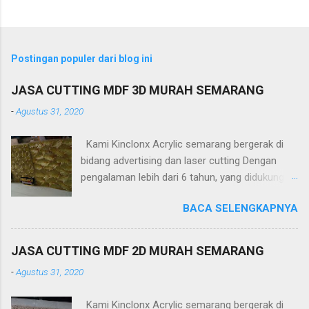
Postingan populer dari blog ini
JASA CUTTING MDF 3D MURAH SEMARANG
-
Agustus 31, 2020
Kami Kinclonx Acrylic semarang bergerak di
bidang advertising dan laser cutting Dengan
pengalaman lebih dari 6 tahun, yang didukung
tenaga ahli dan mesin cangih mampu
BACA SELENGKAPNYA
menghasilkan produk yang berkualitas
tinggi.Untuk harga yang kami tawakan sangat
terjangkau. PT Kinclonx Acrylic melayani : -
JASA CUTTING MDF 2D MURAH SEMARANG
Huruf timbul
-
Agustus 31, 2020
(acrylic,stainless,galvalum,kuningan) -Neon Box
-Neon Sign -Plakat -Totem -Sekat meja -
Kami Kinclonx Acrylic semarang bergerak di