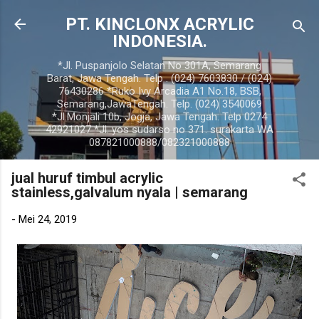
Langsung ke konten utama
PT. KINCLONX ACRYLIC
INDONESIA.
*Jl. Puspanjolo Selatan No 301A, Semarang
Barat, Jawa Tengah. Telp . (024) 7603830 / (024)
76430286 *Ruko Ivy Arcadia A1 No.18, BSB,
Semarang,JawaTengah. Telp. (024) 3540069
*Jl.Monjali 10b, Jogja, Jawa Tengah. Telp 0274
42921027 *Jl. yos sudarso no 371. surakarta WA
087821000888/082321000888
jual huruf timbul acrylic
stainless,galvalum nyala | semarang
-
Mei 24, 2019